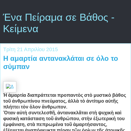
Ένα Πείραμα σε Βάθος -
Κείμενα
Τρίτη 21 Απριλίου 2015
Η αμαρτία αντανακλάται σε όλο το
σύμπαν
Ἡ ἁμαρτία διαπράττεται προπαντὸς στὸ μυστικὸ βάθος
τοῦ ἀνθρωπίνου πνεύματος, ἀλλὰ τὸ ἀντίτιμο αὐτῆς
πλήττει τὸν ὅλον ἄνθρωπον.
Ὅταν αὐτὴ συντελεσθῆ, ἀντανακλᾶται στὴ ψυχικὴ καὶ
φυσικὴ κατάσταση τοῦ ἀνθρώπου, στὴν ἐξωτερική του
ἐμφάνιση, στὰ πεπρωμένα τοῦ ἁμαρτήσαντος,
ἐξέρχεται ἀναπόφευκτα πέραν τῶν ὁρίων τῆς ἀτομικῆς